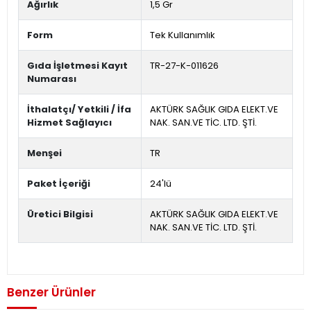
Ağırlık
1,5 Gr
Form
Tek Kullanımlık
Gıda İşletmesi Kayıt
TR-27-K-011626
Numarası
İthalatçı/ Yetkili / İfa
AKTÜRK SAĞLIK GIDA ELEKT.VE
Hizmet Sağlayıcı
NAK. SAN.VE TİC. LTD. ŞTİ.
Menşei
TR
Paket İçeriği
24'lü
Üretici Bilgisi
AKTÜRK SAĞLIK GIDA ELEKT.VE
NAK. SAN.VE TİC. LTD. ŞTİ.
Benzer Ürünler