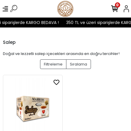
0
i siparişlerde KARGO BEDAVA !
350 TL ve üzeri siparişlerde KAR
Salep
Doğal ve lezzetli salep içecekleri arasında en doğru tercihler!
Filtreleme
Sıralama