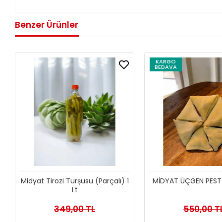
Benzer Ürünler
KARGO
BEDAVA
Midyat Tirozi Turşusu (Parçalı) 1
MİDYAT ÜÇGEN PESTİ
Lt
349,00 TL
550,00 T