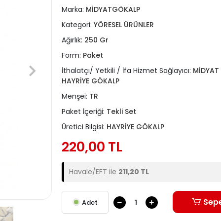
Marka:
MİDYATGÖKALP
Kategori:
YÖRESEL ÜRÜNLER
Ağırlık:
250 Gr
Form:
Paket
İthalatçı/ Yetkili / İfa Hizmet Sağlayıcı:
MİDYAT 
HAYRİYE GÖKALP
Menşei:
TR
Paket İçeriği:
Tekli Set
Üretici Bilgisi:
HAYRİYE GÖKALP
220,00 TL
Havale/EFT ile
211,20 TL
Sepe
Adet