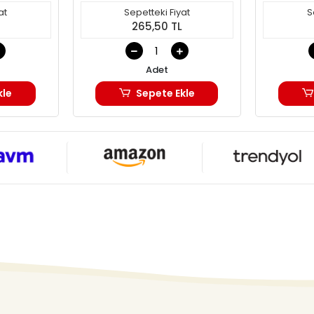
at
Sepetteki Fiyat
S
L
265,50 TL
Adet
kle
Sepete Ekle