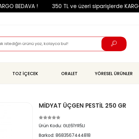
O BEDAVA !
350 TL ve üzeri siparişlerde KARGO BE
TOZ İÇECEK
ORALET
YÖRESEL ÜRÜNLER
MİDYAT ÜÇGEN PESTİL 250 GR
Ürün Kodu:
GLE61YR5LI
Barkod:
8683567444818