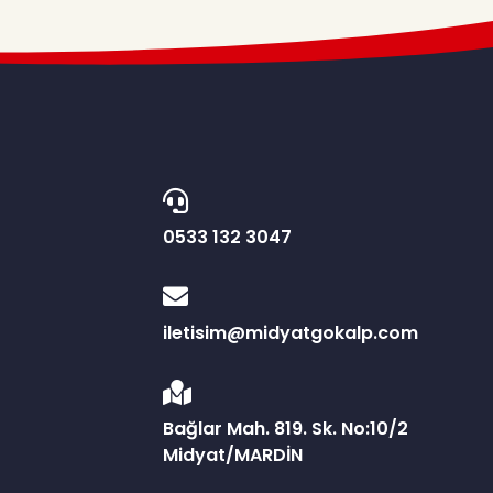
0533 132 3047
E
iletisim@midyatgokalp.com
Bağlar Mah. 819. Sk. No:10/2
Midyat/MARDİN