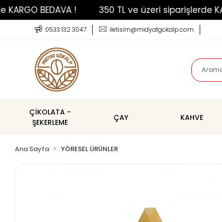
KARGO BEDAVA !
350 TL ve üzeri siparişlerde KARG
0533 132 3047
iletisim@midyatgokalp.com
ÇİKOLATA -
ÇAY
KAHVE
ŞEKERLEME
Ana Sayfa
YÖRESEL ÜRÜNLER