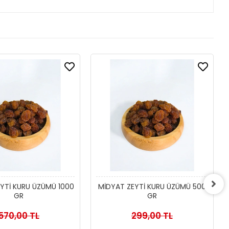
YTİ KURU ÜZÜMÜ 1000
MİDYAT ZEYTİ KURU ÜZÜMÜ 500
GR
GR
570,00 TL
299,00 TL