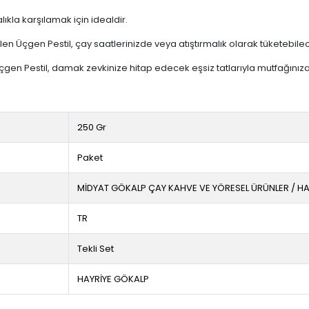
alıkla karşılamak için idealdir.
len Üçgen Pestil, çay saatlerinizde veya atıştırmalık olarak tüketebileceğ
çgen Pestil, damak zevkinize hitap edecek eşsiz tatlarıyla mutfağınıza
250 Gr
Paket
MİDYAT GÖKALP ÇAY KAHVE VE YÖRESEL ÜRÜNLER / H
TR
Tekli Set
HAYRİYE GÖKALP