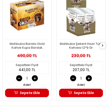
Mahbuba Barista Gold
Mahbuba Şekerli Hazır Türk
Kahve Kupa Bardak
Kahvesi 12*9 Gr
Hediyeli 24x18gr
490,00 TL
230,00 TL
Sepetteki Fiyat
Sepetteki Fiyat
441,00 TL
207,00 TL
Adet
Adet
Sepete Ekle
Sepete Ekle