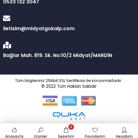
0533 132 3047
iletisim@midyatgokalp.com
Bağlar Mah. 819. Sk. No:10/2 Midyat/MARDİN
Tüm bilgileriniz 256bit SSL Sertifikası ile korunmaktadır.
© 2022
Tüm Hakları Saklıdır
0
Anasayfa
Ürünler
Sepetim
Favorilerim
Hesabım