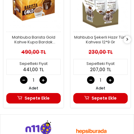
Mahbuba Barista Gold
Mahbuba Şekerli Hazır Türk
Kahve Kupa Bardak
Kahvesi 12*9 Gr
Hediyeli 24x18gr
490,00 TL
230,00 TL
Sepetteki Fiyat
Sepetteki Fiyat
441,00 TL
207,00 TL
Adet
Adet
Sepete Ekle
Sepete Ekle