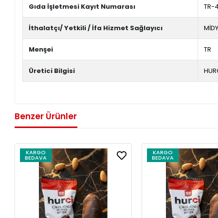
Gıda İşletmesi Kayıt Numarası
TR-
İthalatçı/ Yetkili / İfa Hizmet Sağlayıcı
MİDY
Menşei
TR
Üretici Bilgisi
HURC
Benzer Ürünler
KARGO
KARGO
BEDAVA
BEDAVA