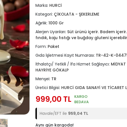
Marka:
HURCİ
Kategori:
ÇİKOLATA - ŞEKERLEME
Ağırlık:
1000 Gr
Alerjen Uyarıları:
Süt ürünü içerir. Badem içerir.
fındık, kaju fıstığı ve buğday gluteni içerebilir
Form:
Paket
Gıda İşletmesi Kayıt Numarası:
TR-42-K-0447
İthalatçı/ Yetkili / İfa Hizmet Sağlayıcı:
MİDYAT 
HAYRİYE GÖKALP
Menşei:
TR
Üretici Bilgisi:
HURCİ GIDA SANAYİ VE TİCARET L
999,00 TL
KARGO
BEDAVA
Havale/EFT ile
959,04 TL
Aynı gün kargoda!