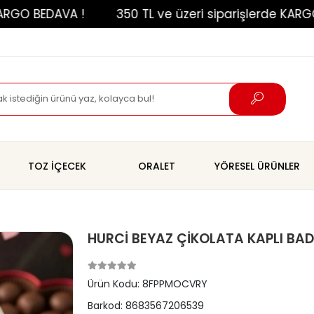
 BEDAVA !
350 TL ve üzeri siparişlerde KARGO BED
TOZ İÇECEK
ORALET
YÖRESEL ÜRÜNLER
HURCİ BEYAZ ÇİKOLATA KAPLI BA
Ürün Kodu:
8FPPMOCVRY
Barkod:
8683567206539