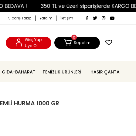
AVA !
350 TL ve üzeri siparişlerde KARGO BEDAVA 
Sipariş Takip
Yardım
İletişim
0
Giriş Yap
Sepetim
Üye Ol
GIDA-BAHARAT
TEMİZLİK ÜRÜNLERİ
HASIR ÇANTA
DEMLİ HURMA 1000 GR