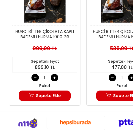
HURCİ BİTTER ÇİKOLATA KAPLI
HURCİ BİTTER ÇİKOL
BADEMLİ HURMA 1000 GR
BADEMLİ HURMA 
999,00 TL
530,00 T
Sepetteki Fiyat
Sepetteki Fiy
899,10 TL
477,00 TL
Paket
Paket
Sepete Ekle
Sepete E