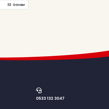
Gönder
0533 132 3047
E