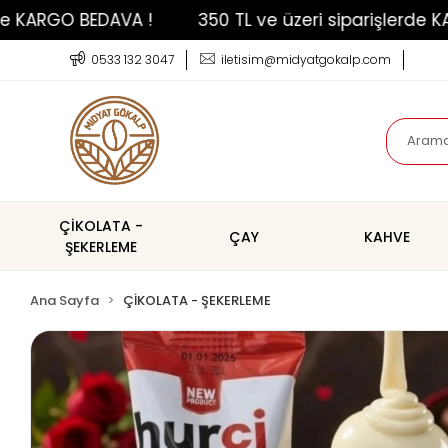
RGO BEDAVA !
350 TL ve üzeri siparişlerde KARGO
0533 132 3047
iletisim@midyatgokalp.com
ÇİKOLATA -
ÇAY
KAHVE
ŞEKERLEME
Ana Sayfa
ÇİKOLATA - ŞEKERLEME