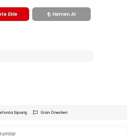
te Ekle
Hemen Al
efonla Sipariş
Ürün Önerileri
rumlar