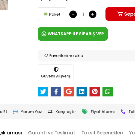
Sepe
Paket
WHATSAPP İLE SİPARİŞ VER
Favorilerime ekle
Güvenli Alışveriş
e Et
Yorum Yaz
Karşılaştır
Fiyat Alarmı
Tel
çıklaması
Garanti ve Teslimat
Taksit Seçenekleri
Yo