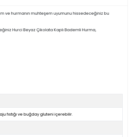
kta badem ve hurmanın muhteşem uyumunu hissedeceğiniz bu
leceğiniz Hurci Beyaz Çikolata Kaplı Bademli Hurma,
kaju fıstığı ve buğday gluteni içerebilir.