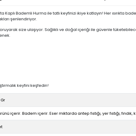
ata Kaplı Bademli Hurma ile tatlı keyfinizi ikiye katlayın! Her ısırı
kları şenlendiriyor.
koruyarak size ulaşıyor. Sağlıklı ve doğal içeriği ile güvenle tüketebi
çenek.
ştırmalık keyfini keşfedin!
 Gr
rünü içerir. Badem içerir. Eser miktarda antep fıstığı, yer fıstığı, fındık, 
et