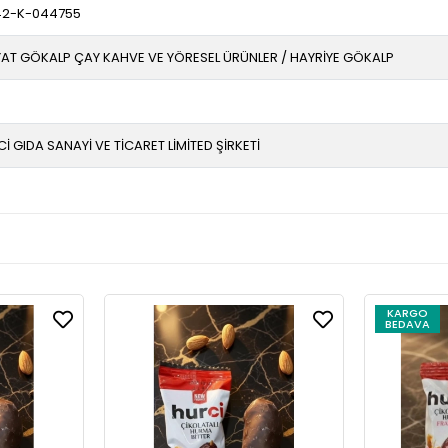
42-K-044755
AT GÖKALP ÇAY KAHVE VE YÖRESEL ÜRÜNLER / HAYRİYE GÖKALP
İ GIDA SANAYİ VE TİCARET LİMİTED ŞİRKETİ
KARGO
BEDAVA