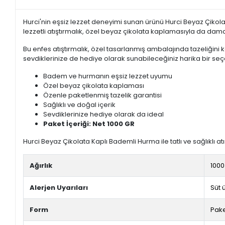
Hurci'nin eşsiz lezzet deneyimi sunan ürünü Hurci Beyaz Çikol
lezzetli atıştırmalık, özel beyaz çikolata kaplamasıyla da dama
Bu enfes atıştırmalık, özel tasarlanmış ambalajında tazeliğini 
sevdiklerinize de hediye olarak sunabileceğiniz harika bir se
Badem ve hurmanın eşsiz lezzet uyumu
Özel beyaz çikolata kaplaması
Özenle paketlenmiş tazelik garantisi
Sağlıklı ve doğal içerik
Sevdiklerinize hediye olarak da ideal
Paket İçeriği: Net 1000 GR
Hurci Beyaz Çikolata Kaplı Bademli Hurma ile tatlı ve sağlıklı atı
Ağırlık
1000
Alerjen Uyarıları
Süt ü
Form
Pak