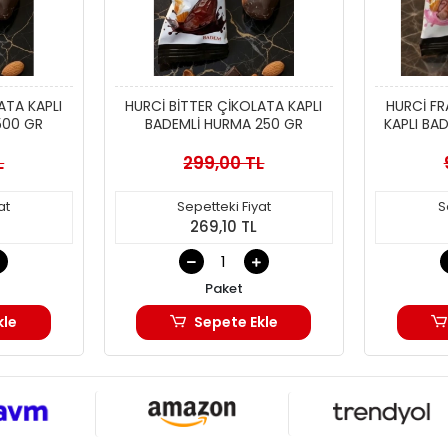
ATA KAPLI
HURCİ BİTTER ÇİKOLATA KAPLI
HURCİ FR
500 GR
BADEMLİ HURMA 250 GR
KAPLI BA
L
299,00 TL
at
Sepetteki Fiyat
S
269,10 TL
Paket
kle
Sepete Ekle