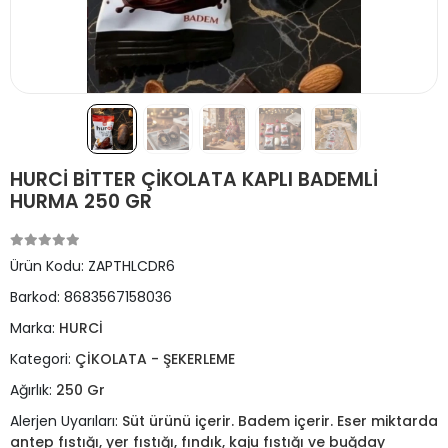
HURCİ BİTTER ÇİKOLATA KAPLI BADEMLİ
HURMA 250 GR
Ürün Kodu:
ZAPTHLCDR6
Barkod:
8683567158036
Marka:
HURCİ
Kategori:
ÇİKOLATA - ŞEKERLEME
Ağırlık:
250 Gr
Alerjen Uyarıları:
Süt ürünü içerir. Badem içerir. Eser miktarda
antep fıstığı, yer fıstığı, fındık, kaju fıstığı ve buğday