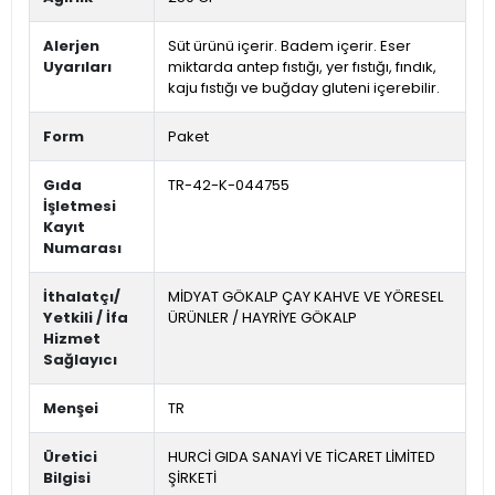
Alerjen
Süt ürünü içerir. Badem içerir. Eser
Uyarıları
miktarda antep fıstığı, yer fıstığı, fındık,
kaju fıstığı ve buğday gluteni içerebilir.
Form
Paket
Gıda
TR-42-K-044755
İşletmesi
Kayıt
Numarası
İthalatçı/
MİDYAT GÖKALP ÇAY KAHVE VE YÖRESEL
Yetkili / İfa
ÜRÜNLER / HAYRİYE GÖKALP
Hizmet
Sağlayıcı
Menşei
TR
Üretici
HURCİ GIDA SANAYİ VE TİCARET LİMİTED
Bilgisi
ŞİRKETİ