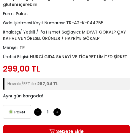
gluteni içerebilir.
Form:
Paket
Gıda İşletmesi Kayıt Numarası:
TR-42-K-044755
İthalatçı/ Yetkili / İfa Hizmet Sağlayıcı:
MİDYAT GÖKALP ÇAY
KAHVE VE YÖRESEL ÜRÜNLER / HAYRİYE GÖKALP
Menşei:
TR
Üretici Bilgisi:
HURCİ GIDA SANAYİ VE TİCARET LİMİTED ŞİRKETİ
299,00 TL
Havale/EFT ile
287,04 TL
Aynı gün kargoda!
Paket
Sepete Ekle