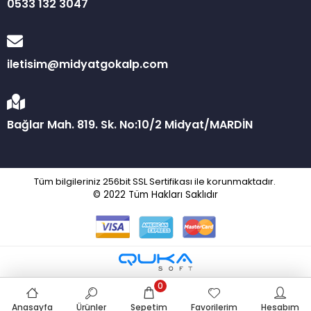
0533 132 3047
iletisim@midyatgokalp.com
Bağlar Mah. 819. Sk. No:10/2 Midyat/MARDİN
Tüm bilgileriniz 256bit SSL Sertifikası ile korunmaktadır.
© 2022
Tüm Hakları Saklıdır
0
Anasayfa
Ürünler
Sepetim
Favorilerim
Hesabım