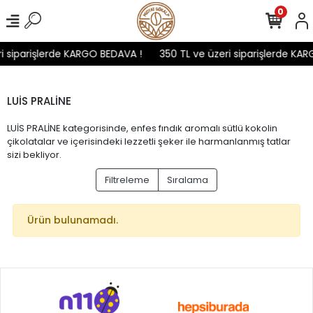
0
i siparişlerde KARGO BEDAVA !
350 TL ve üzeri siparişlerde KAR
LUİS PRALİNE
LUİS PRALİNE kategorisinde, enfes fındık aromalı sütlü kokolin
çikolatalar ve içerisindeki lezzetli şeker ile harmanlanmış tatlar
sizi bekliyor.
Filtreleme
Sıralama
Ürün bulunamadı.