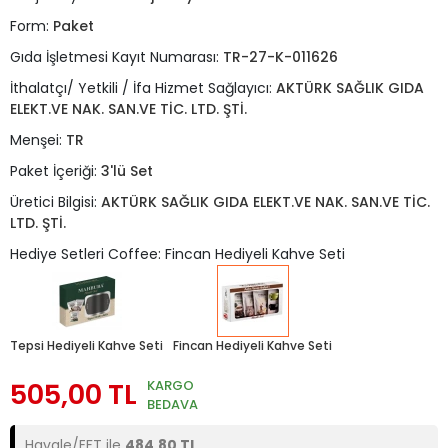
Form:
Paket
Gıda İşletmesi Kayıt Numarası:
TR-27-K-011626
İthalatçı/ Yetkili / İfa Hizmet Sağlayıcı:
AKTÜRK SAĞLIK GIDA
ELEKT.VE NAK. SAN.VE TİC. LTD. ŞTİ.
Menşei:
TR
Paket İçeriği:
3'lü Set
Üretici Bilgisi:
AKTÜRK SAĞLIK GIDA ELEKT.VE NAK. SAN.VE TİC.
LTD. ŞTİ.
Hediye Setleri Coffee: Fincan Hediyeli Kahve Seti
Tepsi Hediyeli Kahve Seti
Fincan Hediyeli Kahve Seti
505,00 TL
KARGO
BEDAVA
Havale/EFT ile
484,80 TL