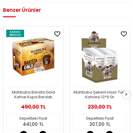
Benzer Ürünler
KARGO
BEDAVA
Mahbuba Barista Gold
Mahbuba Şekerli Hazır Türk
Kahve Kupa Bardak
Kahvesi 12*9 Gr
Hediyeli 24x18gr
490,00 TL
230,00 TL
Sepetteki Fiyat
Sepetteki Fiyat
441,00 TL
207,00 TL