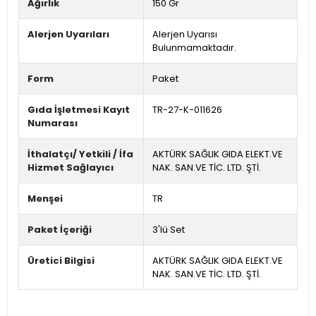
Ağırlık
150 Gr
Alerjen Uyarıları
Alerjen Uyarısı
Bulunmamaktadır.
Form
Paket
Gıda İşletmesi Kayıt
TR-27-K-011626
Numarası
İthalatçı/ Yetkili / İfa
AKTÜRK SAĞLIK GIDA ELEKT.VE
Hizmet Sağlayıcı
NAK. SAN.VE TİC. LTD. ŞTİ.
Menşei
TR
Paket İçeriği
3'lü Set
Üretici Bilgisi
AKTÜRK SAĞLIK GIDA ELEKT.VE
NAK. SAN.VE TİC. LTD. ŞTİ.