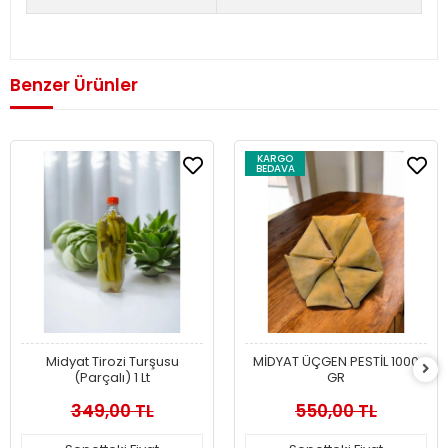
Benzer Ürünler
KARGO
BEDAVA
Midyat Tirozi Turşusu
MİDYAT ÜÇGEN PESTİL 1000
(Parçalı) 1 Lt
GR
349,00 TL
550,00 TL